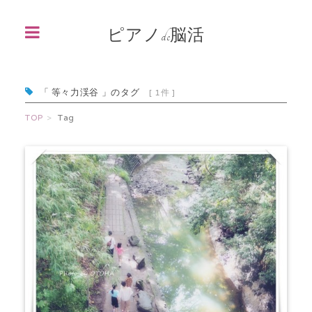
ピアノde脳活
「 等々力渓谷 」のタグ
[ 1件 ]
TOP
Tag